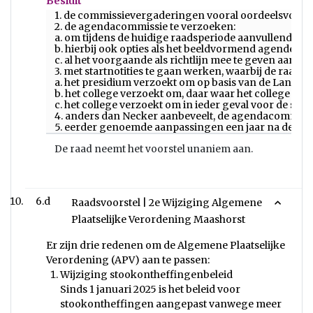
Besluit
1. de commissievergaderingen vooral oordeelsvormen
2. de agendacommissie te verzoeken:
a. om tijdens de huidige raadsperiode aanvullende i
b. hierbij ook opties als het beeldvormend agender
c. al het voorgaande als richtlijn mee te geven aan de
3. met startnotities te gaan werken, waarbij de raad:
a. het presidium verzoekt om op basis van de Lange
b. het college verzoekt om, daar waar het college me
c. het college verzoekt om in ieder geval voor de st
4. anders dan Necker aanbeveelt, de agendacommissie
5. eerder genoemde aanpassingen een jaar na de start
De raad neemt het voorstel unaniem aan.
6.d
Raadsvoorstel | 2e Wijziging Algemene
Plaatselijke Verordening Maashorst
Er zijn drie redenen om de Algemene Plaatselijke
Verordening (APV) aan te passen:
Wijziging stookontheffingenbeleid
Sinds 1 januari 2025 is het beleid voor
stookontheffingen aangepast vanwege meer