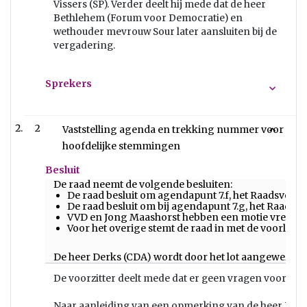
Vissers (SP). Verder deelt hij mede dat de heer
Bethlehem (Forum voor Democratie) en
wethouder mevrouw Sour later aansluiten bij de
vergadering.
Sprekers
2
Vaststelling agenda en trekking nummer voor
hoofdelijke stemmingen
Besluit
De raad neemt de volgende besluiten:
De raad besluit om agendapunt 7.f, het Raadsvoors
De raad besluit om bij agendapunt 7.g, het Raadsv
VVD en Jong Maashorst hebben een motie vreemd 
Voor het overige stemt de raad in met de voorlig
De heer Derks (CDA) wordt door het lot aangewezen al
De voorzitter deelt mede dat er geen vragen voor de 
Naar aanleiding van een opmerking van de heer De Vr