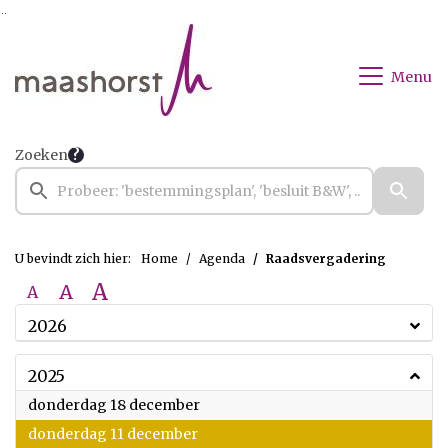
Ga naar de inhoud van deze pagina
Ga naar het zoeken
Ga naar het menu
Menu
Zoeken
U bevindt zich hier:
Home
Agenda
Raadsvergadering
A
A
A
2026
2025
2025
donderdag 18 december
2025
donderdag 11 december