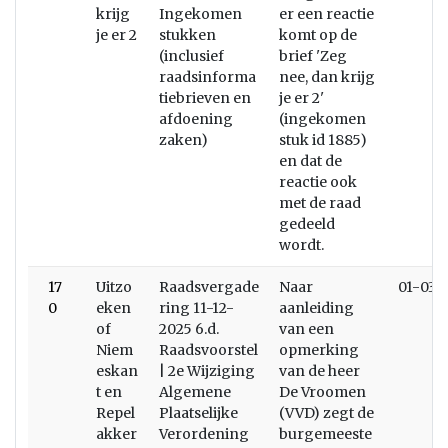
krijg
Ingekomen
er een reactie
je er 2
stukken
komt op de
(inclusief
brief 'Zeg
raadsinforma
nee, dan krijg
tiebrieven en
je er 2'
afdoening
(ingekomen
zaken)
stuk id 1885)
en dat de
reactie ook
met de raad
gedeeld
wordt.
17
Uitzo
Raadsvergade
Naar
01-03-
0
eken
ring 11-12-
aanleiding
of
2025 6.d.
van een
Niem
Raadsvoorstel
opmerking
eskan
| 2e Wijziging
van de heer
t en
Algemene
De Vroomen
Repel
Plaatselijke
(VVD) zegt de
akker
Verordening
burgemeeste