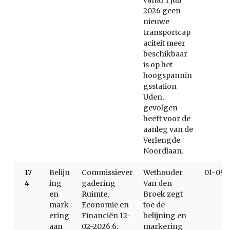
vanaf 1 juli
2026 geen
nieuwe
transportcap
aciteit meer
beschikbaar
is op het
hoogspannin
gsstation
Uden,
gevolgen
heeft voor de
aanleg van de
Verlengde
Noordlaan.
17
Belijn
Commissiever
Wethouder
01-09-
4
ing
gadering
Van den
en
Ruimte,
Broek zegt
mark
Economie en
toe de
ering
Financiën 12-
belijning en
aan
02-2026 6.
markering