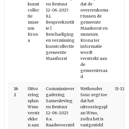
kunst
en Bestuur
dat de
collec
12-06-2025
overeenkoms
tie
8.i.
t tussen de
muse
Bespreeknotit
gemeente
um
ie |
Maashorst en
Kron
Beschadiging
museum
a
en vermissing
Krona ter
kunstcollectie
informatie
gemeente
wordt
Maashorst
verstrekt aan
de
gemeenteraa
d.
16
Uitvo
Commissiever
Wethouder
31-12-
2
ering
gadering
Sour zegt toe
splan
Samenleving
dat het
Wmo
en Bestuur
uitvoeringspl
verstr
12-06-2025
an Wmo,
ekke
8.a.
zodra het is
n aan
Raadsvoorstel
vastgesteld