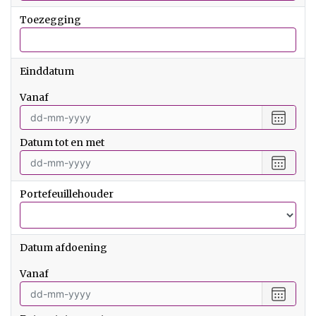
Toezegging
Einddatum
vanaf
Selecte
een
Datum tot en met
datum
vanaf
Selecte
een
datum
Portefeuillehouder
tot
en
met
Datum afdoening
vanaf
Selecte
een