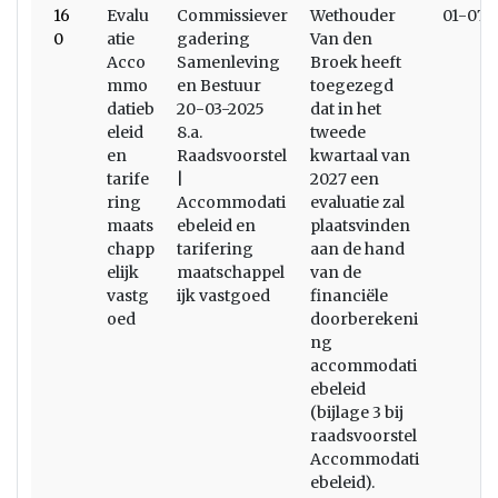
16
Evalu
Commissiever
Wethouder
01-07-
0
atie
gadering
Van den
Acco
Samenleving
Broek heeft
mmo
en Bestuur
toegezegd
datieb
20-03-2025
dat in het
eleid
8.a.
tweede
en
Raadsvoorstel
kwartaal van
tarife
|
2027 een
ring
Accommodati
evaluatie zal
maats
ebeleid en
plaatsvinden
chapp
tarifering
aan de hand
elijk
maatschappel
van de
vastg
ijk vastgoed
financiële
oed
doorberekeni
ng
accommodati
ebeleid
(bijlage 3 bij
raadsvoorstel
Accommodati
ebeleid).