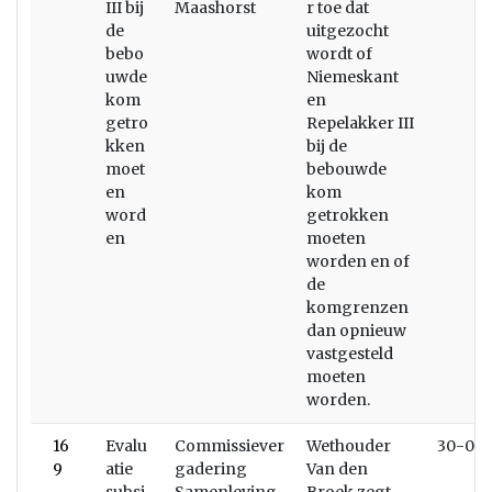
III bij
Maashorst
r toe dat
de
uitgezocht
bebo
wordt of
uwde
Niemeskant
kom
en
getro
Repelakker III
kken
bij de
moet
bebouwde
en
kom
word
getrokken
en
moeten
worden en of
de
komgrenzen
dan opnieuw
vastgesteld
moeten
worden.
16
Evalu
Commissiever
Wethouder
30-06-
9
atie
gadering
Van den