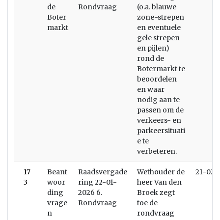
de
Rondvraag
(o.a. blauwe
Boter
zone-strepen
markt
en eventuele
gele strepen
en pijlen)
rond de
Botermarkt te
beoordelen
en waar
nodig aan te
passen om de
verkeers- en
parkeersituati
e te
verbeteren.
17
Beant
Raadsvergade
Wethouder de
21-02-
3
woor
ring 22-01-
heer Van den
ding
2026 6.
Broek zegt
vrage
Rondvraag
toe de
n
rondvraag