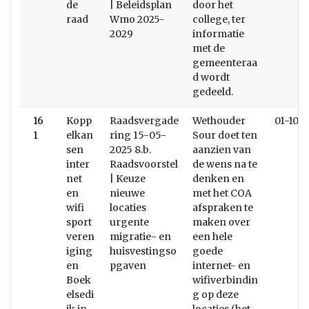
de
| Beleidsplan
door het
raad
Wmo 2025-
college, ter
2029
informatie
met de
gemeenteraa
d wordt
gedeeld.
16
Kopp
Raadsvergade
Wethouder
01-10-
1
elkan
ring 15-05-
Sour doet ten
sen
2025 8.b.
aanzien van
inter
Raadsvoorstel
de wens na te
net
| Keuze
denken en
en
nieuwe
met het COA
wifi
locaties
afspraken te
sport
urgente
maken over
veren
migratie- en
een hele
iging
huisvestingso
goede
en
pgaven
internet- en
Boek
wifiverbindin
elsedi
g op deze