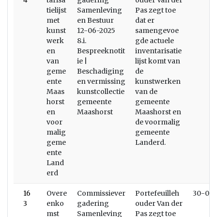
4
tarisa
gadering
ouder Van der
tielijst
Samenleving
Pas zegt toe
met
en Bestuur
dat er
kunst
12-06-2025
samengevoe
werk
8.i.
gde actuele
en
Bespreeknotit
inventarisatie
van
ie |
lijst komt van
geme
Beschadiging
de
ente
en vermissing
kunstwerken
Maas
kunstcollectie
van de
horst
gemeente
gemeente
en
Maashorst
Maashorst en
voor
de voormalig
malig
gemeente
geme
Landerd.
ente
Land
erd
16
Overe
Commissiever
Portefeuilleh
30-09-
3
enko
gadering
ouder Van der
mst
Samenleving
Pas zegt toe