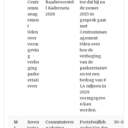
Centr
Raadsvoorstel
toe dat hij na
umm
| Kadernota
de zomer
anag
2026
2025 in
emen
gesprek gaat
t
met
Uden
Centrumman
over
agement
vorm
Uden over
gevin
hoe de
g
verhoging
verho
van de
ging
parkeertariev
parke
en tot een
ertari
bedrag van €
even
1,4 miljoen in
2029
vormgegeve
n kan
worden.
16
Inven
Commissiever
Portefeuilleh
30-09-