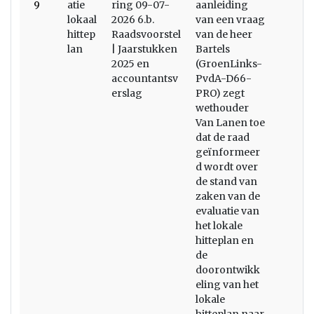
9
atie
ring 09-07-
aanleiding
lokaal
2026 6.b.
van een vraag
hittep
Raadsvoorstel
van de heer
lan
| Jaarstukken
Bartels
2025 en
(GroenLinks-
accountantsv
PvdA-D66-
erslag
PRO) zegt
wethouder
Van Lanen toe
dat de raad
geïnformeer
d wordt over
de stand van
zaken van de
evaluatie van
het lokale
hitteplan en
de
doorontwikk
eling van het
lokale