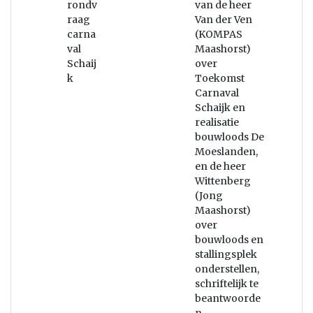
rondv
van de heer
raag
Van der Ven
carna
(KOMPAS
val
Maashorst)
Schaij
over
k
Toekomst
Carnaval
Schaijk en
realisatie
bouwloods De
Moeslanden,
en de heer
Wittenberg
(Jong
Maashorst)
over
bouwloods en
stallingsplek
onderstellen,
schriftelijk te
beantwoorde