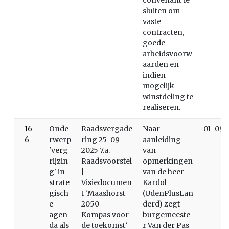
convenant te
sluiten om
vaste
contracten,
goede
arbeidsvoorw
aarden en
indien
mogelijk
winstdeling te
realiseren.
16
Onde
Raadsvergade
Naar
01-09-
6
rwerp
ring 25-09-
aanleiding
'verg
2025 7.a.
van
rijzin
Raadsvoorstel
opmerkingen
g' in
|
van de heer
strate
Visiedocumen
Kardol
gisch
t ‘Maashorst
(UdenPlusLan
e
2050 -
derd) zegt
agen
Kompas voor
burgemeeste
da als
de toekomst’
r Van der Pas