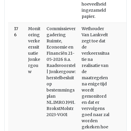
hoeveelheid
ingezameld
papier.
17
Monit
Commissiever
Wethouder
6
oring
gadering
Van Lankvelt
verke
Ruimte,
zegt toe dat
erssit
Economie en
de
uatie
Financiën 21-
verkeerssitua
Jonke
05-2026 8.a.
tie na
rgou
Raadsvoorstel
realisatie van
w
| Jonkergouw:
de
herstelbesluit
maatregelen
op
na enige tijd
bestemmings
wordt
plan
gemonitord
NL.IMRO.1991.
en dat er
BrokstMolstr
vervolgens
2023-VG01
goed naar zal
worden
gekeken hoe