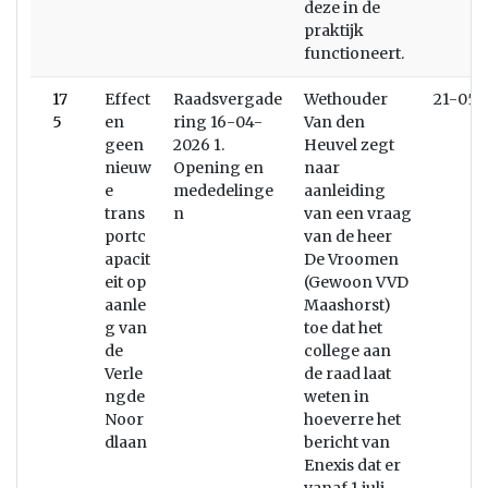
deze in de
praktijk
functioneert.
17
Effect
Raadsvergade
Wethouder
21-05-
5
en
ring 16-04-
Van den
geen
2026 1.
Heuvel zegt
nieuw
Opening en
naar
e
mededelinge
aanleiding
trans
n
van een vraag
portc
van de heer
apacit
De Vroomen
eit op
(Gewoon VVD
aanle
Maashorst)
g van
toe dat het
de
college aan
Verle
de raad laat
ngde
weten in
Noor
hoeverre het
dlaan
bericht van
Enexis dat er