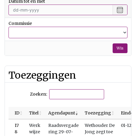
Datum tot en met
datum
vanaf
Selecte
een
datum
Commissie
tot
en
met
Wis
Toezeggingen
Zoeken:
ID
Titel
Agendapunt
Toezegging
Eindd
17
Werk
Raadsvergade
Wethouder De
01-12-
8
wijze
ring 29-07-
Jong zegt toe