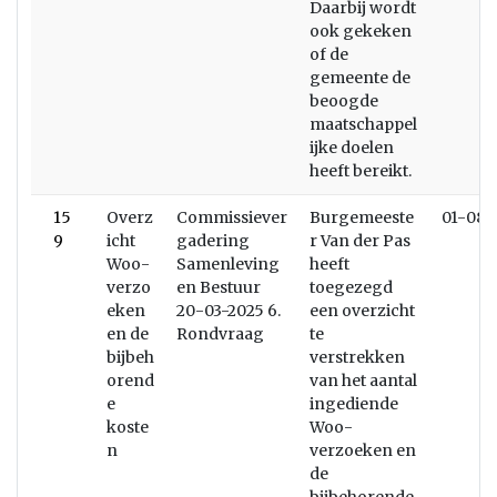
Daarbij wordt
ook gekeken
of de
gemeente de
beoogde
maatschappel
ijke doelen
heeft bereikt.
15
Overz
Commissiever
Burgemeeste
01-08-
9
icht
gadering
r Van der Pas
Woo-
Samenleving
heeft
verzo
en Bestuur
toegezegd
eken
20-03-2025 6.
een overzicht
en de
Rondvraag
te
bijbeh
verstrekken
orend
van het aantal
e
ingediende
koste
Woo-
n
verzoeken en
de