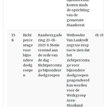
bijbehorende
kosten sinds
de oprichting
van de
gemeente
Maashorst.
15
Richt
Raadsvergade
Wethouder
01-01-
8
perce
ring 23-01-
Van Lankvelt
ntage
2025 9. Motie
zegt toe erop
voor
vreemd aan
toe te zien dat
bijzo
de orde van
het
ndere
de dag -
richtpercenta
doelg
Richtpercenta
ge voor
roepe
ge bijzondere
bijzondere
n
doelgroepen
doelgroepen
geagendeerd
kan worden
voor de
Werkgroep
Area-
Mooiland