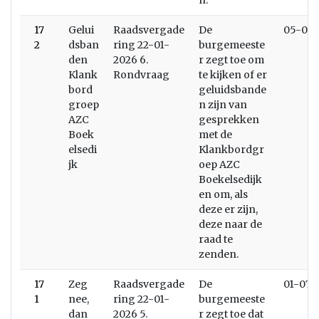
n.
17
Gelui
Raadsvergade
De
05-02-
2
dsban
ring 22-01-
burgemeeste
den
2026 6.
r zegt toe om
Klank
Rondvraag
te kijken of er
bord
geluidsbande
groep
n zijn van
AZC
gesprekken
Boek
met de
elsedi
Klankbordgr
jk
oep AZC
Boekelsedijk
en om, als
deze er zijn,
deze naar de
raad te
zenden.
17
Zeg
Raadsvergade
De
01-07-
1
nee,
ring 22-01-
burgemeeste
dan
2026 5.
r zegt toe dat