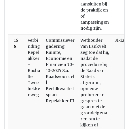
aansluiten bij
de praktijk en
of
aanpassingen
nodig zijn.
16
Verbi
Commissiever
Wethouder
31-12-
8
nding
gadering
Van Lankvelt
Repel
Ruimte,
zeg toe dat hij,
akker
Economie en
nadat de
-
Financiën 30-
procedure bij
Busha
10-2025 8.a.
de Raad van
lte
Raadsvoorstel
State is
Twee
|
afgerond,
hekke
Beeldkwaliteit
opnieuw
nweg
splan
proberen in
Repelakker III
gesprek te
gaan met de
grondeigena
ren om te
kijken of