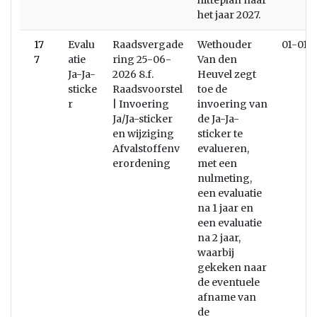
hitteplan naar
het jaar 2027.
17
Evalu
Raadsvergade
Wethouder
01-01-
7
atie
ring 25-06-
Van den
Ja-Ja-
2026 8.f.
Heuvel zegt
sticke
Raadsvoorstel
toe de
r
| Invoering
invoering van
Ja/Ja-sticker
de Ja-Ja-
en wijziging
sticker te
Afvalstoffenv
evalueren,
erordening
met een
nulmeting,
een evaluatie
na 1 jaar en
een evaluatie
na 2 jaar,
waarbij
gekeken naar
de eventuele
afname van
de