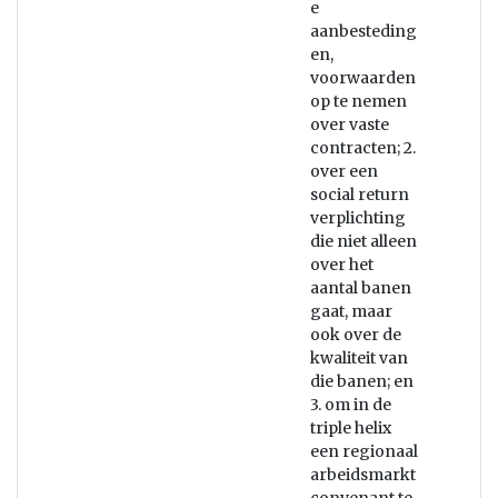
e
aanbesteding
en,
voorwaarden
op te nemen
over vaste
contracten; 2.
over een
social return
verplichting
die niet alleen
over het
aantal banen
gaat, maar
ook over de
kwaliteit van
die banen; en
3. om in de
triple helix
een regionaal
arbeidsmarkt