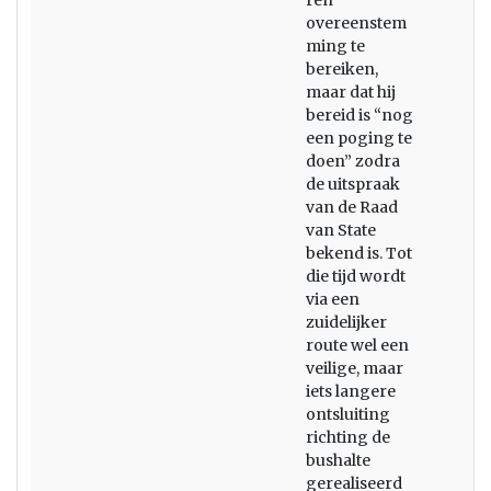
ren
overeenstem
ming te
bereiken,
maar dat hij
bereid is “nog
een poging te
doen” zodra
de uitspraak
van de Raad
van State
bekend is. Tot
die tijd wordt
via een
zuidelijker
route wel een
veilige, maar
iets langere
ontsluiting
richting de
bushalte
gerealiseerd