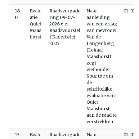
18
Evalu
Raadsvergade
Naar
01-01-
0
atie
ring 09-07-
aanleiding
Quiet
2026 6.c.
van een vraag
Maas
Raadsvoorstel
van mevrouw
horst
| Kaderbrief
Van de
2027
Langenberg
(Lokaal
Maashorst)
zegt
wethouder
Sour toe om
de
schriftelijke
evaluatie van
Quiet
Maashorst
aan de raad te
verstrekken.
17
Evalu
Raadsvergade
Naar
01-01-