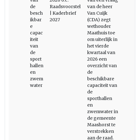
van
2026 6.c.
van een vraag
de
Raadsvoorstel
van de heer
besch
| Kaderbrief
Van Cuijk
ikbar
2027
(CDA) zegt
e
wethouder
capac
Maathuis toe
iteit
om uiterlijk in
van
het vierde
de
kwartaal van
sport
2026 een
hallen
overzicht van
en
de
zwem
beschikbare
water
capaciteit van
de
sporthallen
en
zwemwater in
de gemeente
Maashorst te
verstrekken
aan de raad.