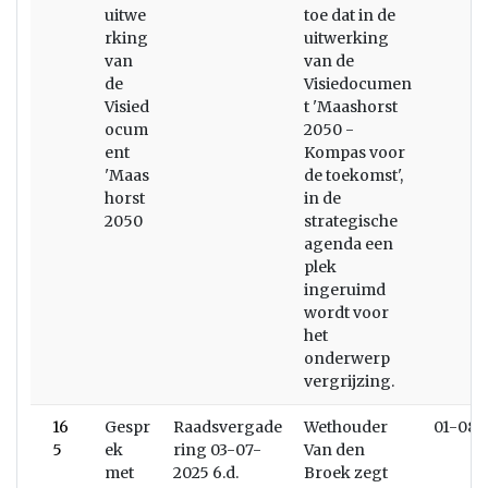
uitwe
toe dat in de
rking
uitwerking
van
van de
de
Visiedocumen
Visied
t 'Maashorst
ocum
2050 -
ent
Kompas voor
'Maas
de toekomst',
horst
in de
2050
strategische
agenda een
plek
ingeruimd
wordt voor
het
onderwerp
vergrijzing.
16
Gespr
Raadsvergade
Wethouder
01-08-
5
ek
ring 03-07-
Van den
met
2025 6.d.
Broek zegt