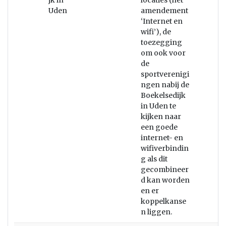
jk in
locaties (het
Uden
amendement
‘Internet en
wifi’), de
toezegging
om ook voor
de
sportverenigi
ngen nabij de
Boekelsedijk
in Uden te
kijken naar
een goede
internet- en
wifiverbindin
g als dit
gecombineer
d kan worden
en er
koppelkanse
n liggen.