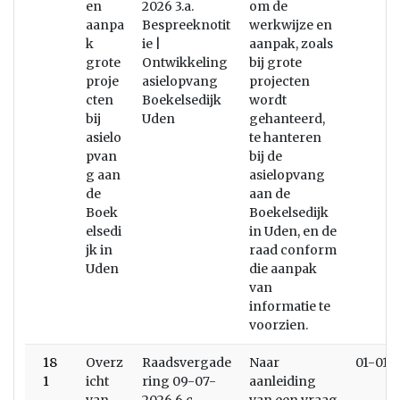
en
2026 3.a.
om de
aanpa
Bespreeknotit
werkwijze en
k
ie |
aanpak, zoals
grote
Ontwikkeling
bij grote
proje
asielopvang
projecten
cten
Boekelsedijk
wordt
bij
Uden
gehanteerd,
asielo
te hanteren
pvan
bij de
g aan
asielopvang
de
aan de
Boek
Boekelsedijk
elsedi
in Uden, en de
jk in
raad conform
Uden
die aanpak
van
informatie te
voorzien.
18
Overz
Raadsvergade
Naar
01-01-
1
icht
ring 09-07-
aanleiding