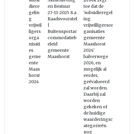
subsi
Samenleving
Broek zegt
diere
en Bestuur
toe dat de
gelin
27-11-2025 8.a.
'subsidieregel
g
Raadsvoorstel
ing
vrijwil
|
vrijwilligersor
ligers
Buitensportac
ganisaties
orga
commodatieb
gemeente
nisati
eleid
Maashorst
es
gemeente
2024'
geme
Maashorst
halverwege
ente
2026, en
Maas
mogelijk al
horst
eerder,
2024
geëvalueerd
zal worden.
Daarbij zal
worden
gekeken of
de huidige
waarderingsc
ategorieën
nog