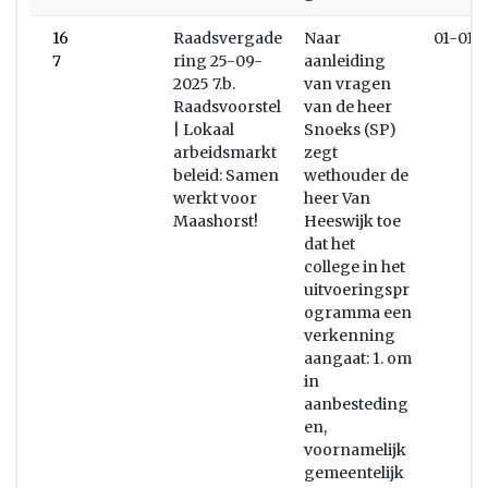
16
Raadsvergade
Naar
01-01-
7
ring 25-09-
aanleiding
2025 7.b.
van vragen
Raadsvoorstel
van de heer
| Lokaal
Snoeks (SP)
arbeidsmarkt
zegt
beleid: Samen
wethouder de
werkt voor
heer Van
Maashorst!
Heeswijk toe
dat het
college in het
uitvoeringspr
ogramma een
verkenning
aangaat: 1. om
in
aanbesteding
en,
voornamelijk
gemeentelijk