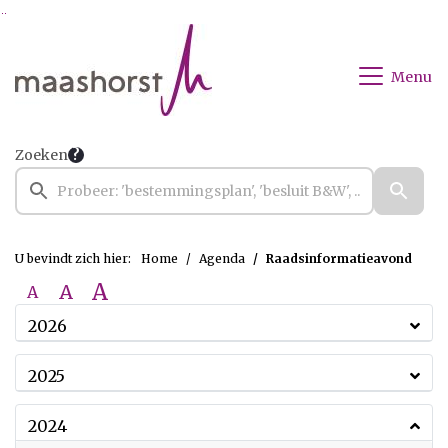
Ga naar de inhoud van deze pagina
Ga naar het zoeken
Ga naar het menu
Menu
Zoeken
U bevindt zich hier:
Home
Agenda
Raadsinformatieavond
A
A
A
2026
2025
2024