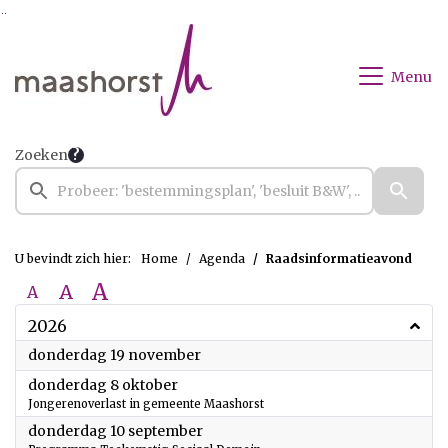
Ga naar de inhoud van deze pagina
Ga naar het zoeken
Ga naar het menu
Menu
Zoeken
U bevindt zich hier:
Home
Agenda
Raadsinformatieavond
A
A
A
2026
2026
donderdag 19 november
2026
donderdag 8 oktober
Jongerenoverlast in gemeente Maashorst
2026
donderdag 10 september