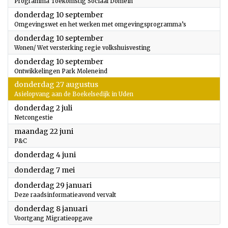
Programma Toekomstig Sociaal Domein
2026
donderdag 10 september
Omgevingswet en het werken met omgevingsprogramma’s
2026
donderdag 10 september
Wonen/ Wet versterking regie volkshuisvesting
2026
donderdag 10 september
Ontwikkelingen Park Moleneind
2026
donderdag 27 augustus
Asielopvang aan de Boekelsedijk in Uden
2026
donderdag 2 juli
Netcongestie
2026
maandag 22 juni
P&C
2026
donderdag 4 juni
2026
donderdag 7 mei
2026
donderdag 29 januari
Deze raadsinformatieavond vervalt
2026
donderdag 8 januari
Voortgang Migratieopgave